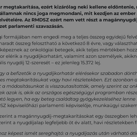
 megtakarítása, ezért kizárólag neki kellene eldöntenie,
z államnak nincs joga megmondani, mit kezdjen az ember 
elvételére. Az RMDSZ ezért nem vett részt a magánnyugdíj
zet parlamenti szavazásán.
gi formájában nem engedi meg a teljes összeg egyidejű felvé
aradt összeg felosztható a következő 8 évre, vagy választhat
lt képeznek az onkológiai betegek, akik teljes mértékben ho
r elérik a nyugdíjkorhatárt, valamint azon személyek, akik
s nyugdíj 12-szeresét – ez jelenleg 15.372 lej.
ogy a befizetők a nyugdíjkorhatár elérésekor szabadon dönt
eljes megtakarításukat vagy havi részletekben. Ezt azonban 
t a módosításunkat is visszautasították, amely szerint az on
ek azok is, akik az országos egészségügyi programban részes
ható legyen, ha egy beteg családtag gyógykezeléséhez lenne 
SZ képviselőházi parlamenti képviselője, munkaügyi szake
 szerint a magánnyugdíj-megtakarításokat egy összegben le
erint a nyugdíjalap legfeljebb öt év alatt, havi részletekben f
oz képest ismét sereghajtó: a nyugdíjazás után várható át