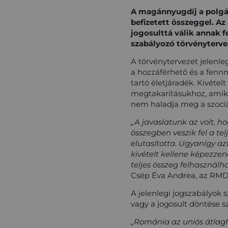
A magánnyugdíj a polgár
befizetett összeggel. A
jogosulttá válik annak f
szabályozó törvényterve
A törvénytervezet jelenle
a hozzáférhető és a fennm
tartó életjáradék. Kivéte
megtakarításukhoz, amiko
nem haladja meg a szociáli
„A javaslatunk az volt, h
összegben veszik fel a t
elutasította. Ugyanígy az
kivételt kellene képezzen
teljes összeg felhasznál
Csép Éva Andrea, az RMD
A jelenlegi jogszabályok
vagy a jogosult döntése sz
„Románia az uniós átlagh