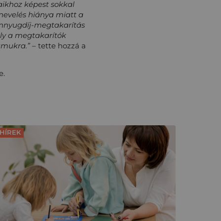
saikhoz képest sokkal
 nevelés hiánya miatt a
ánnyugdíj-megtakarítás
ály a megtakarítók
ámukra.”
– tette hozzá a
e.
HÍREK