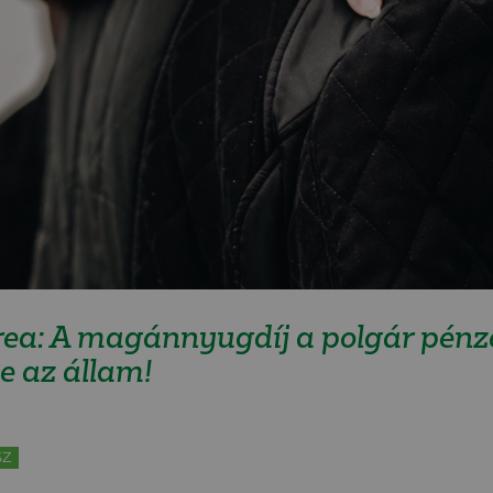
ea: A magánnyugdíj a polgár pénz
ne az állam!
SZ