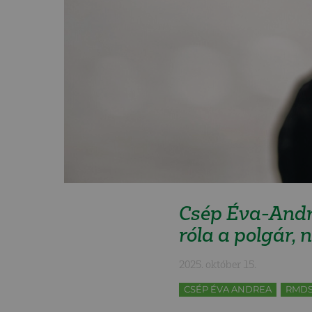
Csép Éva-Andr
róla a polgár, 
2025. október 15.
CSÉP ÉVA ANDREA
RMD