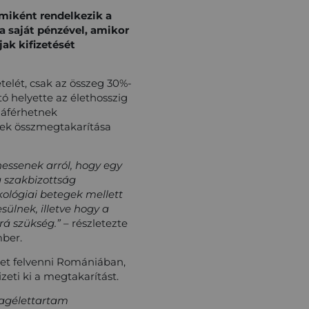
 miként rendelkezik a
a saját pénzével, amikor
ak kifizetését
telét, csak az összeg 30%-
ó helyette az élethosszig
zzáférhetnek
nek összmegtakarítása
hessenek arról, hogy egy
a szakbizottság
kológiai betegek mellett
ülnek, illetve hogy a
rá szükség.”
– részletezte
mber.
het felvenni Romániában,
izeti ki a megtakarítást.
lagélettartam