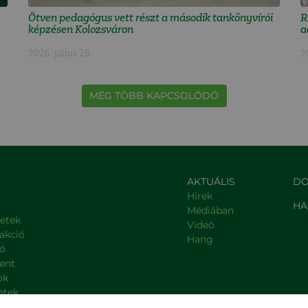
Ötven pedagógus vett részt a második tankönyvírói
R
képzésen Kolozsváron
a
2026. július 28.
2
MÉG TÖBB KAPCSOLÓDÓ
AKTUÁLIS
DO
Hírek
HA
Médiában
letek
Videó
rakció
Hang
ió
ent
ok
etek
, kormányzati intézmények