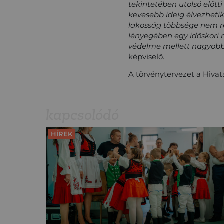
tekintetében utolsó előtt
kevesebb ideig élvezhetik
lakosság többsége nem r
lényegében egy időskori 
védelme mellett nagyobb 
képviselő.
A törvénytervezet a Hivat
kapcsolódó
HÍREK