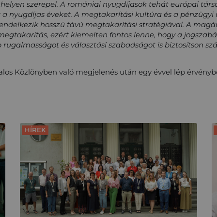
i helyen szerepel. A romániai nyugdíjasok tehát európai tár
 a nyugdíjas éveket. A megtakarítási kultúra és a pénzügyi
endelkezik hosszú távú megtakarítási stratégiával. A mag
megtakarítás, ezért kiemelten fontos lenne, hogy a jogszab
rugalmasságot és választási szabadságot is biztosítson sz
alos Közlönyben való megjelenés után egy évvel lép érvényb
HÍREK