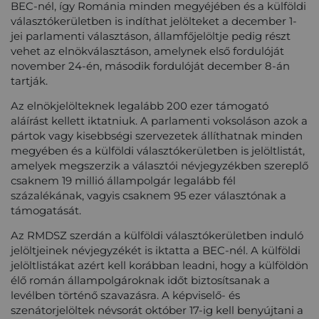
BEC-nél, így Románia minden megyéjében és a külföldi
választókerületben is indíthat jelölteket a december 1-
jei parlamenti választáson, államfőjelöltje pedig részt
vehet az elnökválasztáson, amelynek első fordulóját
november 24-én, második fordulóját december 8-án
tartják.
Az elnökjelölteknek legalább 200 ezer támogató
aláírást kellett iktatniuk. A parlamenti voksoláson azok a
pártok vagy kisebbségi szervezetek állíthatnak minden
megyében és a külföldi választókerületben is jelöltlistát,
amelyek megszerzik a választói névjegyzékben szereplő
csaknem 19 millió állampolgár legalább fél
százalékának, vagyis csaknem 95 ezer választónak a
támogatását.
Az RMDSZ szerdán a külföldi választókerületben induló
jelöltjeinek névjegyzékét is iktatta a BEC-nél. A külföldi
jelöltlistákat azért kell korábban leadni, hogy a külföldön
élő román állampolgároknak időt biztosítsanak a
levélben történő szavazásra. A képviselő- és
szenátorjelöltek névsorát október 17-ig kell benyújtani a