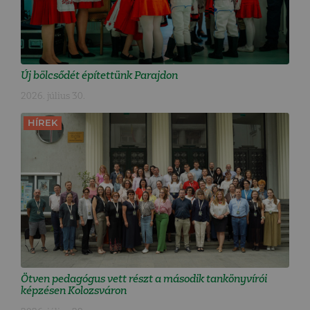
Új bölcsődét építettünk Parajdon
2026. július 30.
HÍREK
Ötven pedagógus vett részt a második tankönyvírói
képzésen Kolozsváron