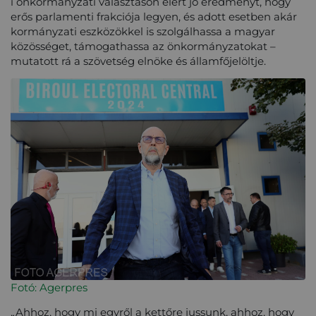
i önkormányzati választáson elért jó eredményt, hogy
erős parlamenti frakciója legyen, és adott esetben akár
kormányzati eszközökkel is szolgálhassa a magyar
közösséget, támogathassa az önkormányzatokat –
mutatott rá a szövetség elnöke és államfőjelöltje.
Fotó: Agerpres
„Ahhoz, hogy mi egyről a kettőre jussunk, ahhoz, hogy