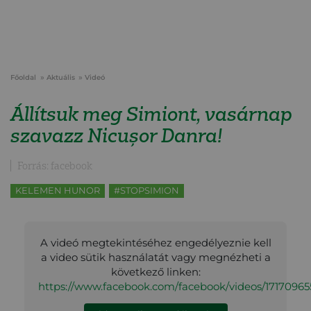
Főoldal
Aktuális
Videó
Állítsuk meg Simiont, vasárnap
szavazz Nicușor Danra!
Forrás: facebook
KELEMEN HUNOR
#STOPSIMION
A videó megtekintéséhez engedélyeznie kell
a video sütik használatát vagy megnézheti a
következő linken:
https://www.facebook.com/facebook/videos/1717096