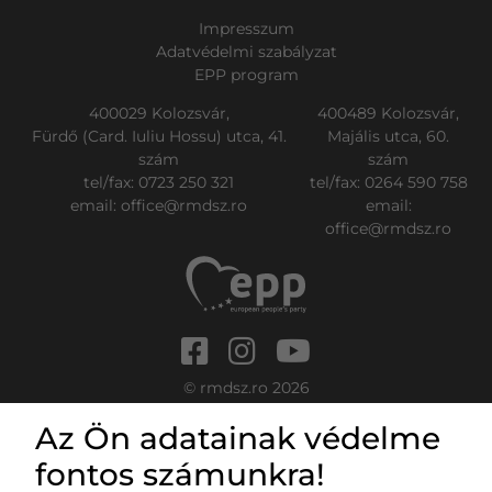
Impresszum
Adatvédelmi szabályzat
EPP program
400029 Kolozsvár,
400489 Kolozsvár,
Fürdő (Card. Iuliu Hossu) utca, 41.
Majális utca, 60.
szám
szám
tel/fax:
0723 250 321
tel/fax:
0264 590 758
email:
office@rmdsz.ro
email:
office@rmdsz.ro
© rmdsz.ro 2026
Az Ön adatainak védelme
fontos számunkra!