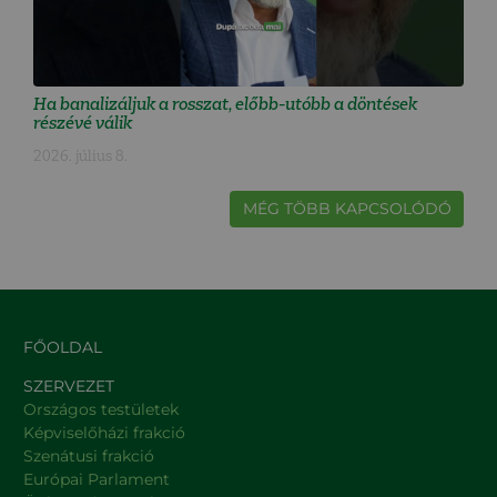
Ha banalizáljuk a rosszat, előbb-utóbb a döntések
részévé válik
2026. július 8.
MÉG TÖBB KAPCSOLÓDÓ
FŐOLDAL
SZERVEZET
Országos testületek
Képviselőházi frakció
Szenátusi frakció
Európai Parlament