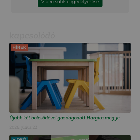
Video sütik engedélyezése
kapcsolódó
HÍREK
Újabb két bölcsődével gazdagodott Hargita megye
2026. július 23.
VIDEÓ