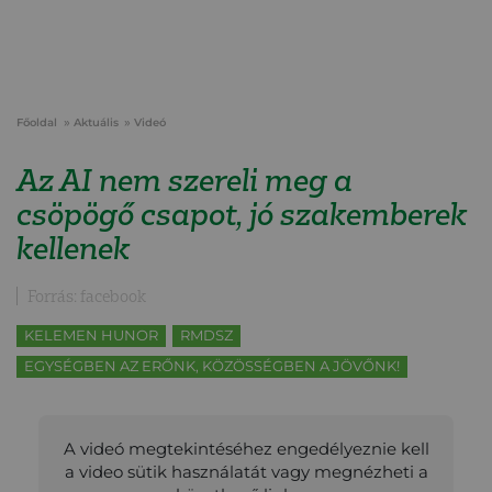
Főoldal
Aktuális
Videó
Az AI nem szereli meg a
csöpögő csapot, jó szakemberek
kellenek
Forrás: facebook
KELEMEN HUNOR
RMDSZ
EGYSÉGBEN AZ ERŐNK, KÖZÖSSÉGBEN A JÖVŐNK!
A videó megtekintéséhez engedélyeznie kell
a video sütik használatát vagy megnézheti a