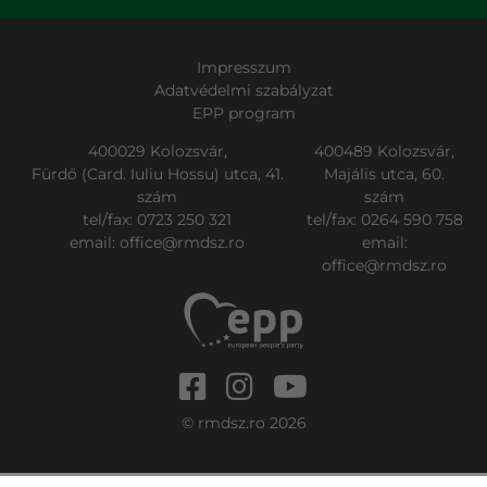
Impresszum
Adatvédelmi szabályzat
EPP program
400029 Kolozsvár,
400489 Kolozsvár,
Fürdő (Card. Iuliu Hossu) utca, 41.
Majális utca, 60.
szám
szám
tel/fax:
0723 250 321
tel/fax:
0264 590 758
email:
office@rmdsz.ro
email:
office@rmdsz.ro
© rmdsz.ro 2026