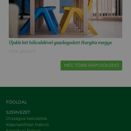
Újabb két bölcsődével gazdagodott Hargita megye
2026. július 23.
MÉG TÖBB KAPCSOLÓDÓ
FŐOLDAL
SZERVEZET
Országos testületek
Képviselőházi frakció
Szenátusi frakció