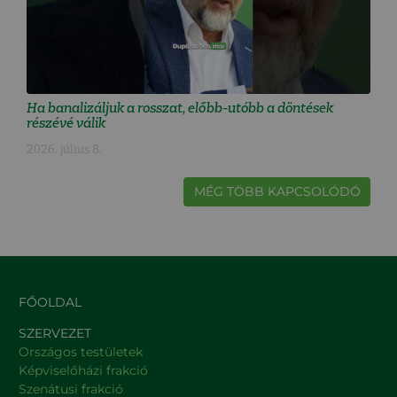
Ha banalizáljuk a rosszat, előbb-utóbb a döntések
részévé válik
2026. július 8.
MÉG TÖBB KAPCSOLÓDÓ
FŐOLDAL
SZERVEZET
Országos testületek
Képviselőházi frakció
Szenátusi frakció