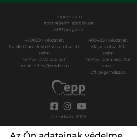
Impresszum
Adatvédelmi szabályzat
EPP program
400029 Kolozsvár,
400489 Kolozsvár,
Fürdő (Card. Iuliu Hossu) utca, 41.
Majális utca, 60.
szám
szám
tel/fax:
0723 250 321
tel/fax:
0264 590 758
email:
office@rmdsz.ro
email:
office@rmdsz.ro
© rmdsz.ro 2026
Az Ön adatainak védelme