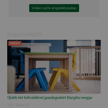
Video sütik engedélyezése
kapcsolódó
HÍREK
Újabb két bölcsődével gazdagodott Hargita megye
2026. július 23.