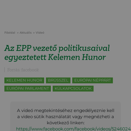
Főoldal
Aktuális
Videó
Az EPP vezető politikusaival
egyeztetett Kelemen Hunor
Forrás: facebook
KELEMEN HUNOR
BRÜSSZEL
EURÓPAI NÉPPÁRT
EURÓPAI PARLAMENT
KÜLKAPCSOLATOK
A videó megtekintéséhez engedélyeznie kell
a video sütik használatát vagy megnézheti a
következő linken:
https://www.facebook.com/facebook/videos/524602