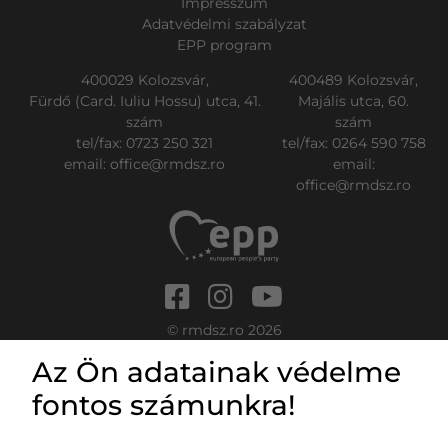
Impresszum
Adatvédelmi szabályzat
EPP program
400029 Kolozsvár,
400489 Kolozsvár,
Fürdő (Card. Iuliu Hossu) utca, 41.
Majális utca, 60.
szám
szám
tel/fax:
0723 250 321
tel/fax:
0264 590 758
email:
office@rmdsz.ro
email:
office@rmdsz.ro
© rmdsz.ro 2026
Az Ön adatainak védelme
fontos számunkra!