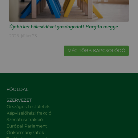
Újabb két bölcsődével gazdagodott Hargita megye
2026. július 23.
MÉG TÖBB KAPCSOLÓDÓ
FŐOLDAL
SZERVEZET
Országos testületek
Képviselőházi frakció
Szenátusi frakció
Európai Parlament
Önkormányzatok