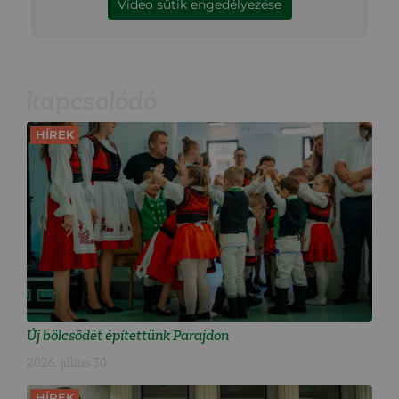
Video sütik engedélyezése
kapcsolódó
HÍREK
Új bölcsődét építettünk Parajdon
2026. július 30.
HÍREK