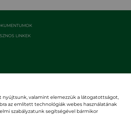
KUMENTUMOK
SZNOS LINKEK
 nyújtsunk, valamint elemezzük a látogatottságot,
mbra az említett technológiák webes használatának
édelmi szabályzatunk segítségével bármikor