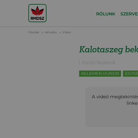
RÓLUNK
SZERVE
Főoldal
Aktuális
Videó
Kalotaszeg bek
Forrás: facebook
KELEMEN HUNOR
EGYSÉ
A videó megtekintés
link