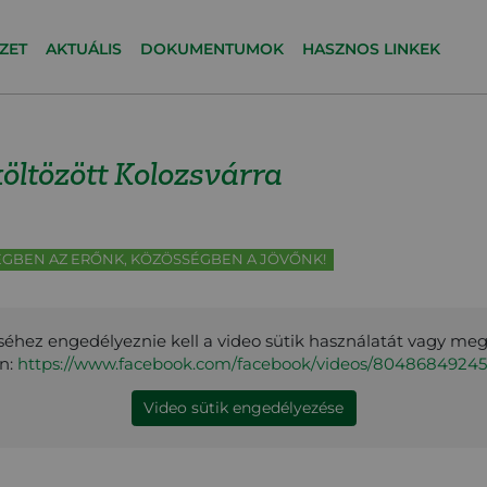
ZET
AKTUÁLIS
DOKUMENTUMOK
HASZNOS LINKEK
öltözött Kolozsvárra
GBEN AZ ERŐNK, KÖZÖSSÉGBEN A JÖVŐNK!
éhez engedélyeznie kell a video sütik használatát vagy me
en:
https://www.facebook.com/facebook/videos/8048684924
Video sütik engedélyezése