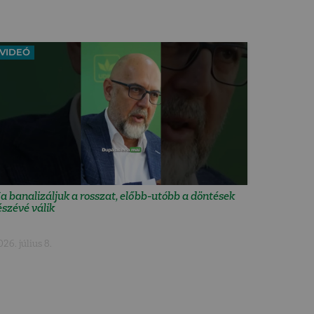
VIDEÓ
a banalizáljuk a rosszat, előbb-utóbb a döntések
észévé válik
026. július 8.