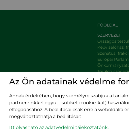
FŐOLDAL
SZERVEZET
Országos testü
Képviselőházi f
Szenátusi frakc
Európai Parlam
Önkormányzat
Területi szervez
Minisztériumok
Az Ön adatainak védelme fo
Platformok
Prefektúrák
Annak érdekében, hogy személyre szabjuk a tartalma
partnereinkkel együtt sütiket (cookie-kat) használ
elfogadásához. A beállításai csak erre a weboldalra
megváltoztathatja a beállításait.
Impresszum
400029 
Adatvédelmi szabályzat
Fürdő (Card. Iuliu
Itt olvasható az adatvédelmi tájékoztatónk.