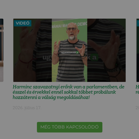
VIDEÓ
Harminc szavazatnyi erőnk van a parlamentben, de
H
ésszel és érvekkel ennél sokkal többet próbálunk
r
hozzátenni a válság megoldásához!
2026. július 17.
2
MÉG TÖBB KAPCSOLÓDÓ