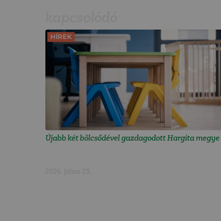
kapcsolódó
HÍREK
Újabb két bölcsődével gazdagodott Hargita megye
2026. július 23.