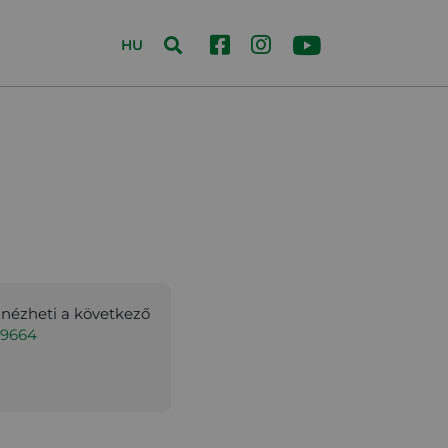
HU
gnézheti a következő
59664