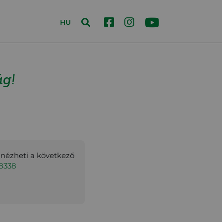
HU
ág!
gnézheti a következő
28338