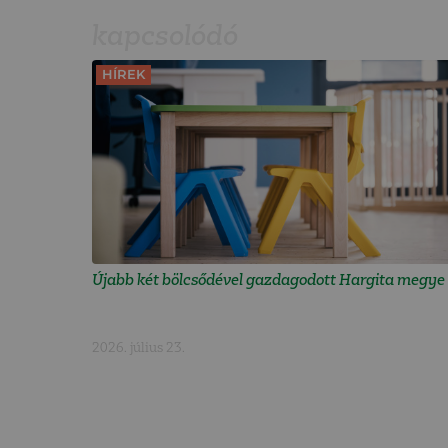
kapcsolódó
HÍREK
Újabb két bölcsődével gazdagodott Hargita megye
2026. július 23.