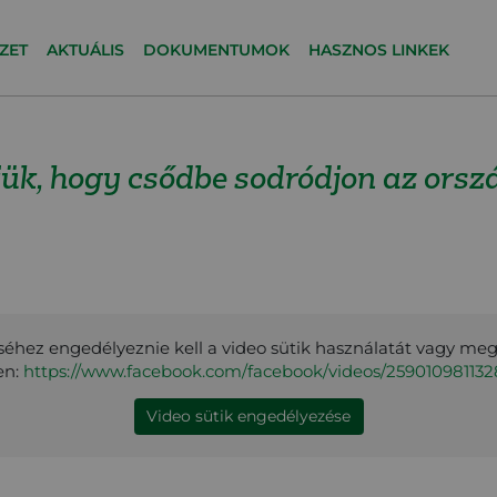
ZET
AKTUÁLIS
DOKUMENTUMOK
HASZNOS LINKEK
ük, hogy csődbe sodródjon az orsz
éhez engedélyeznie kell a video sütik használatát vagy me
en:
https://www.facebook.com/facebook/videos/25901098113
Video sütik engedélyezése