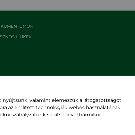
KUMENTUMOK
SZNOS LINKEK
 nyújtsunk, valamint elemezzük a látogatottságot,
mbra az említett technológiák webes használatának
édelmi szabályzatunk segítségével bármikor