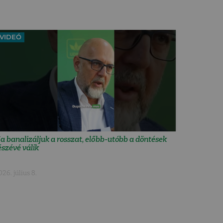
VIDEÓ
a banalizáljuk a rosszat, előbb-utóbb a döntések
észévé válik
026. július 8.