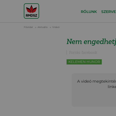
RÓLUNK
SZERVE
Főoldal
Aktuális
Videó
Nem engedhetj
Forrás: facebook
KELEMEN HUNOR
A videó megtekintés
link