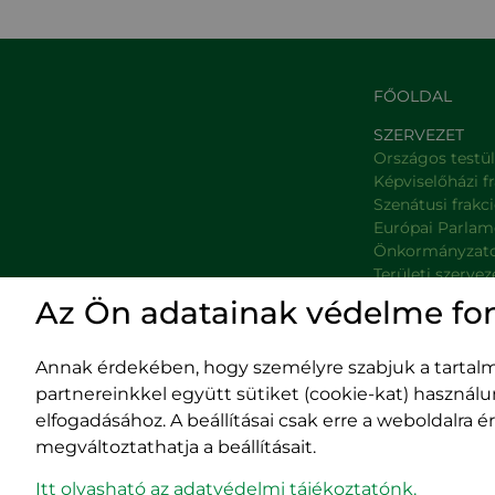
FŐOLDAL
SZERVEZET
Országos testü
Képviselőházi f
Szenátusi frakc
Európai Parlam
Önkormányzat
Területi szervez
Minisztériumok
Az Ön adatainak védelme fo
Platformok
Prefektúrák
Annak érdekében, hogy személyre szabjuk a tartalma
partnereinkkel együtt sütiket (cookie-kat) használ
elfogadásához. A beállításai csak erre a weboldalra
megváltoztathatja a beállításait.
Impresszum
400029 
Adatvédelmi szabályzat
Fürdő (Card. Iuliu
Itt olvasható az adatvédelmi tájékoztatónk.