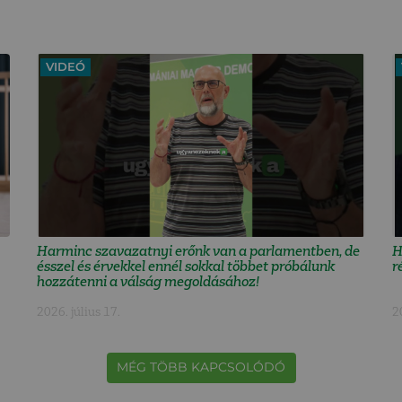
VIDEÓ
Harminc szavazatnyi erőnk van a parlamentben, de
H
ésszel és érvekkel ennél sokkal többet próbálunk
r
hozzátenni a válság megoldásához!
2026. július 17.
2
MÉG TÖBB KAPCSOLÓDÓ